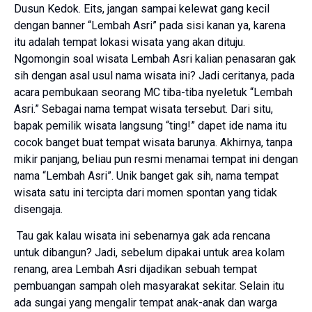
Dusun Kedok. Eits, jangan sampai kelewat gang kecil
dengan banner “Lembah Asri” pada sisi kanan ya, karena
itu adalah tempat lokasi wisata yang akan dituju.
Ngomongin soal wisata Lembah Asri kalian penasaran gak
sih dengan asal usul nama wisata ini? Jadi ceritanya, pada
acara pembukaan seorang MC tiba-tiba nyeletuk “Lembah
Asri.” Sebagai nama tempat wisata tersebut. Dari situ,
bapak pemilik wisata langsung “ting!” dapet ide nama itu
cocok banget buat tempat wisata barunya. Akhirnya, tanpa
mikir panjang, beliau pun resmi menamai tempat ini dengan
nama “Lembah Asri”. Unik banget gak sih, nama tempat
wisata satu ini tercipta dari momen spontan yang tidak
disengaja.
Tau gak kalau wisata ini sebenarnya gak ada rencana
untuk dibangun? Jadi, sebelum dipakai untuk area kolam
renang, area Lembah Asri dijadikan sebuah tempat
pembuangan sampah oleh masyarakat sekitar. Selain itu
ada sungai yang mengalir tempat anak-anak dan warga