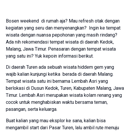
Bosen weekend di rumah aja? Mau refresh otak dengan
kegiatan yang seru dan menyenangkan? Ingin ke tempat
wisata dengan nuansa pepohonan yang masih rindang?
Ada nih rekomendasi tempat wisata di daerah Kedok,
Malang, Jawa Timur. Penasaran dengan tempat wisata
yang satu ini? Yuk kepoin informasi berikut.
Di daerah Turen ada sebuah wisata hiddem gem yang
wajib kalian kunjungi ketika berada di daerah Malang.
Tempat wisata satu ini bernama Lembah Asri yang
berlokasi di Dusun Kedok, Turen, Kabupaten Malang, Jawa
Timur. Lembah Asri merupakan wisata kolam renang yang
cocok untuk menghabiskan waktu bersama teman,
pasangan, serta keluarga.
Buat kalian yang mau eksplor ke sana, kalian bisa
mengambil start dari Pasar Turen, lalu ambil rute menuju