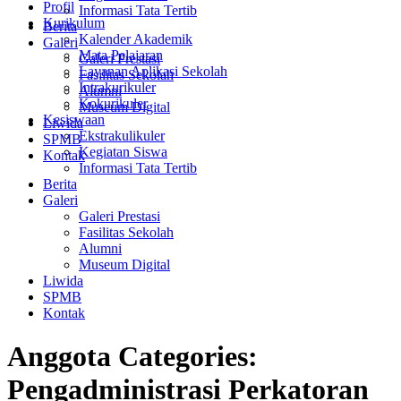
Profil
Informasi Tata Tertib
Kurikulum
Berita
Kalender Akademik
Galeri
Mata Pelajaran
Galeri Prestasi
Layanan Aplikasi Sekolah
Fasilitas Sekolah
Intrakurikuler
Alumni
Kokurikuler
Museum Digital
Kesiswaan
Liwida
Ekstrakulikuler
SPMB
Kegiatan Siswa
Kontak
Informasi Tata Tertib
Berita
Galeri
Galeri Prestasi
Fasilitas Sekolah
Alumni
Museum Digital
Liwida
SPMB
Kontak
Anggota Categories:
Pengadministrasi Perkatoran