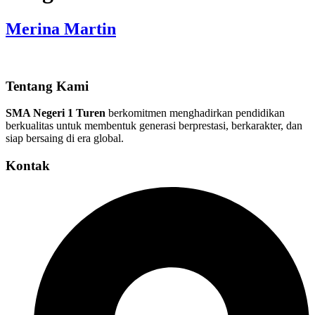
Merina Martin
Tentang Kami
SMA Negeri 1 Turen
berkomitmen menghadirkan pendidikan
berkualitas untuk membentuk generasi berprestasi, berkarakter, dan
siap bersaing di era global.
Kontak