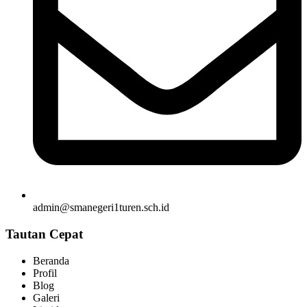
admin@smanegeri1turen.sch.id
Tautan Cepat
Beranda
Profil
Blog
Galeri