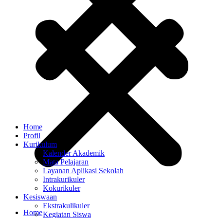
Home
Profil
Kurikulum
Kalender Akademik
Mata Pelajaran
Layanan Aplikasi Sekolah
Intrakurikuler
Kokurikuler
Kesiswaan
Ekstrakulikuler
Home
Kegiatan Siswa