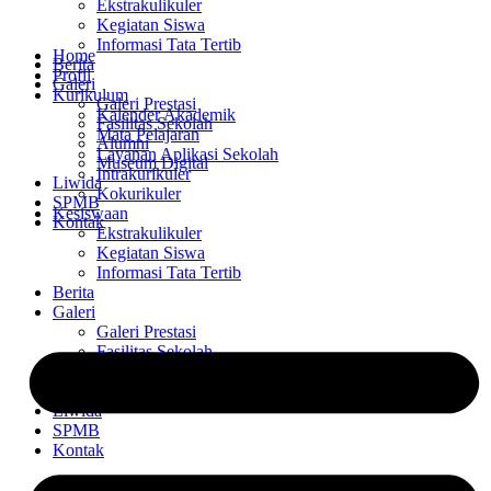
Ekstrakulikuler
Kegiatan Siswa
Informasi Tata Tertib
Home
Berita
Profil
Galeri
Kurikulum
Galeri Prestasi
Kalender Akademik
Fasilitas Sekolah
Mata Pelajaran
Alumni
Layanan Aplikasi Sekolah
Museum Digital
Intrakurikuler
Liwida
Kokurikuler
SPMB
Kesiswaan
Kontak
Ekstrakulikuler
Kegiatan Siswa
Informasi Tata Tertib
Berita
Galeri
Galeri Prestasi
Fasilitas Sekolah
Alumni
Museum Digital
Liwida
SPMB
Kontak