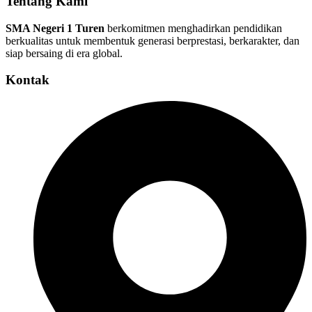
Tentang Kami
SMA Negeri 1 Turen
berkomitmen menghadirkan pendidikan
berkualitas untuk membentuk generasi berprestasi, berkarakter, dan
siap bersaing di era global.
Kontak