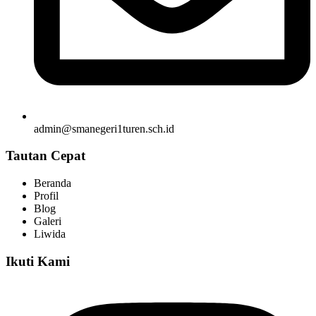
admin@smanegeri1turen.sch.id
Tautan Cepat
Beranda
Profil
Blog
Galeri
Liwida
Ikuti Kami