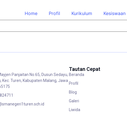
Home
Profil
Kurikulum
Kesiswaan
Tautan Cepat
Mayjen Panjaitan No.65, Dusun Sedayu,
Beranda
, Kec. Turen, Kabupaten Malang, Jawa
Profil
65175
Blog
 824711
Galeri
smanegeri1turen.sch.id
Liwida