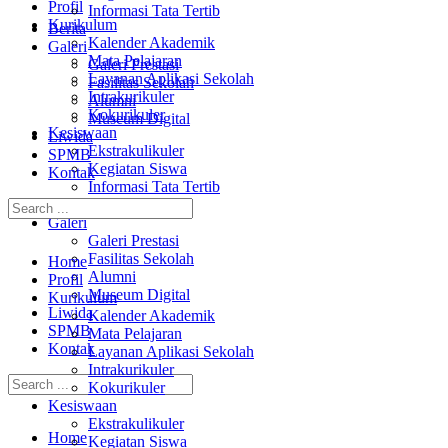
Profil
Informasi Tata Tertib
Kurikulum
Berita
Kalender Akademik
Galeri
Mata Pelajaran
Galeri Prestasi
Layanan Aplikasi Sekolah
Fasilitas Sekolah
Intrakurikuler
Alumni
Kokurikuler
Museum Digital
Kesiswaan
Liwida
Ekstrakulikuler
SPMB
Kegiatan Siswa
Kontak
Informasi Tata Tertib
Berita
Search
Galeri
...
Galeri Prestasi
Fasilitas Sekolah
Home
Alumni
Profil
Museum Digital
Kurikulum
Liwida
Kalender Akademik
SPMB
Mata Pelajaran
Kontak
Layanan Aplikasi Sekolah
Intrakurikuler
Search
Kokurikuler
...
Kesiswaan
Ekstrakulikuler
Home
Kegiatan Siswa