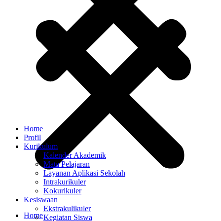
Home
Profil
Kurikulum
Kalender Akademik
Mata Pelajaran
Layanan Aplikasi Sekolah
Intrakurikuler
Kokurikuler
Kesiswaan
Ekstrakulikuler
Home
Kegiatan Siswa