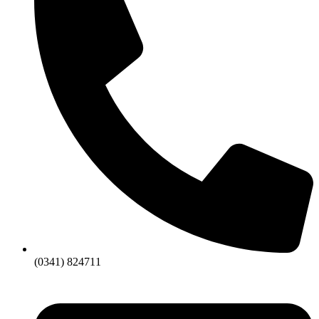
(0341) 824711