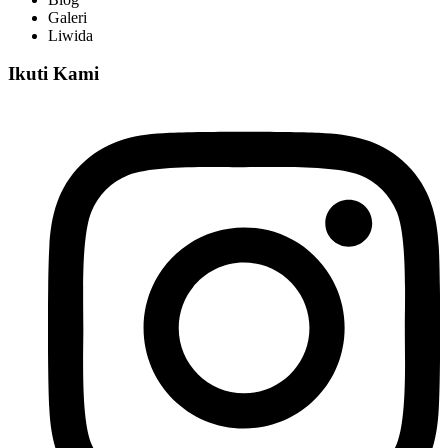
Galeri
Liwida
Ikuti Kami