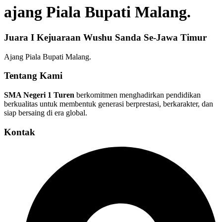
ajang Piala Bupati Malang.
Juara I Kejuaraan Wushu Sanda Se-Jawa Timur
Ajang Piala Bupati Malang.
Tentang Kami
SMA Negeri 1 Turen
berkomitmen menghadirkan pendidikan
berkualitas untuk membentuk generasi berprestasi, berkarakter, dan
siap bersaing di era global.
Kontak