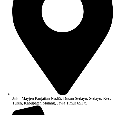
Jalan Mayjen Panjaitan No.65, Dusun Sedayu, Sedayu, Kec.
Turen, Kabupaten Malang, Jawa Timur 65175