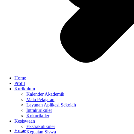
Home
Profil
Kurikulum
Kalender Akademik
Mata Pelajaran
Layanan Aplikasi Sekolah
Intrakurikuler
Kokurikuler
Kesiswaan
Ekstrakulikuler
Home
Kegiatan Siswa