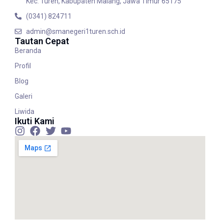
Kec. Turen, Kabupaten Malang, Jawa Timur 65175
(0341) 824711
admin@smanegeri1turen.sch.id
Tautan Cepat
Beranda
Profil
Blog
Galeri
Liwida
Ikuti Kami