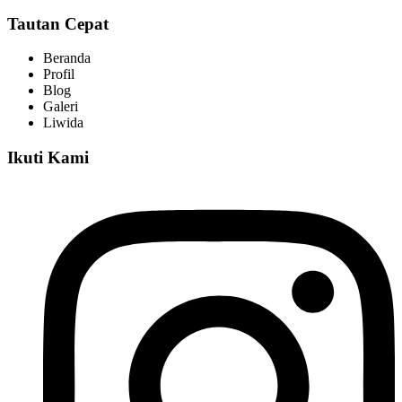
Tautan Cepat
Beranda
Profil
Blog
Galeri
Liwida
Ikuti Kami