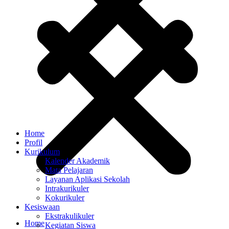
Home
Profil
Kurikulum
Kalender Akademik
Mata Pelajaran
Layanan Aplikasi Sekolah
Intrakurikuler
Kokurikuler
Kesiswaan
Ekstrakulikuler
Home
Kegiatan Siswa